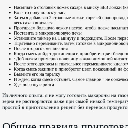
Насыпьте 6 столовых ложек сахара в миску БЕЗ ложки (ка
Вот что получилось у нас:
Затем я добавляю 2 столовые ложки горячей водопроводн
весь сахар впитался.
Протираем большую ложку насухо, чтобы позже насыпать
Поставить в микроволновую печь:
Установите таймер на 1 минуту и подождите. После перв
Тщательно перемешайте, затем готовьте в микроволновой
После второго смешивания
Когда смесь дойдет до кипения и приобретет цвет бледног
: Добавляем примерно половину ложки лимонной кислоты 
После этого достаем и тщательнее перемешиваете кислоту.
Когда смесь закипит и приобретет цвет, показанный на фо
Вылейте его на тарелку
И ждем, когда смесь остынет. Самое главное – не обжечьс
Удачного шугаринга
Из личного опыта: я не могу готовить макароны на газо
зерна не растворяются даже при самой низкой температ
простой в приготовлении рецепт без переноса продукто
Общие правила приготов