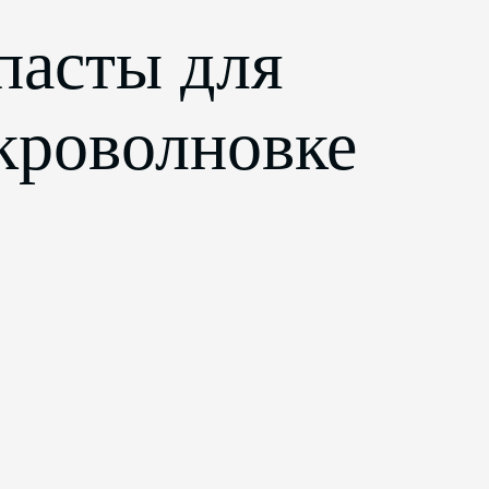
пасты для
кроволновке