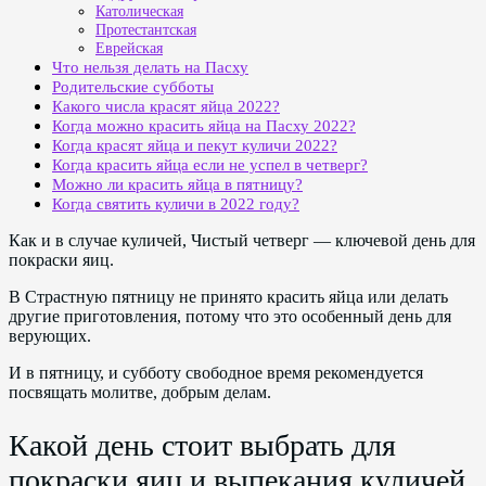
Католическая
Протестантская
Еврейская
Что нельзя делать на Пасху
Родительские субботы
Какого числа красят яйца 2022?
Когда можно красить яйца на Пасху 2022?
Когда красят яйца и пекут куличи 2022?
Когда красить яйца если не успел в четверг?
Можно ли красить яйца в пятницу?
Когда святить куличи в 2022 году?
Как и в случае куличей, Чистый четверг — ключевой день для
покраски яиц.
В Страстную пятницу не принято красить яйца или делать
другие приготовления, потому что это особенный день для
верующих.
И в пятницу, и субботу свободное время рекомендуется
посвящать молитве, добрым делам.
Какой день стоит выбрать для
покраски яиц и выпекания куличей