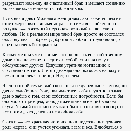
разрушают надежду на счастливый брак и мешают созданию
нормальных отношений с избранником.
Психологи дают Молодым женщинам дают советы, чем не
стоит жертвовать во имя мира. …во имя возлюбленного.
Золушка — сказочный персонаж, который нашел свою
любовь. Но в реальном мире такой брак просто не состоялся
бы. Золушка — образец доброты и любви. и трудолюбия, а
еще она очень бескорыстна.
К тому же она уже начинает использовать ее в собственном
доме. Она перестает следить за собой, спит на полу и
обслуживает других. Девушка утратила мотивацию к
счастливой жизни. И вот однажды она оказалась на балу и
чем-то привлекла принца. Нет, не чем.
Член знатной семьи выбрал ее не за ее душевные качества, но
для ее «удобства». Золушка чувствует себя неуютно в замке,
давно забыв о том. свои собственные потребности. Если бы
она жила с принцем, молодая женщина все еще была бы
слуга. У такой истории не может быть счастливого конца, и
все потому, что девушка не любила себя.
Сказки — это красивая история, но в подсознании девочек
роль жертва, они учатся угождать всем и вся. Влюбляться в