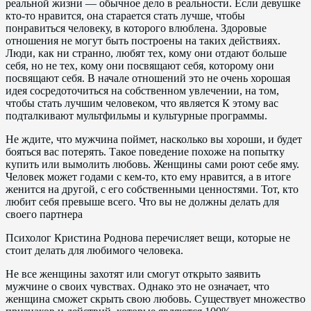
реальной жизни — обычное дело в реальности. Если девушке
кто-то нравится, она старается стать лучше, чтобы
понравиться человеку, в которого влюблена. Здоровые
отношения не могут быть построены на таких действиях.
Люди, как ни странно, любят тех, кому они отдают больше
себя, но не тех, кому они посвящают себя, которому они
посвящают себя. В начале отношений это не очень хорошая
идея сосредоточиться на собственном увлечении, на том,
чтобы стать лучшим человеком, что является К этому вас
подталкивают мультфильмы и культурные программы.
Не ждите, что мужчина поймет, насколько вы хороши, и будет
бояться вас потерять. Такое поведение похоже на попытку
купить или вымолить любовь. Женщины сами роют себе яму.
Человек может годами с кем-то, кто ему нравится, а в итоге
женится на другой, с его собственными ценностями. Тот, кто
любит себя превыше всего. Что вы не должны делать для
своего партнера
Психолог Кристина Роднова перечисляет вещи, которые не
стоит делать для любимого человека.
Не все женщины захотят или смогут открыто заявить
мужчине о своих чувствах. Однако это не означает, что
женщина сможет скрыть свою любовь. Существует множество