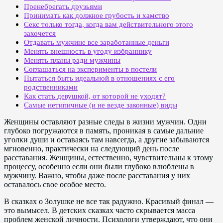
Пренебрегать друзьями
Принимать как должное грубость и хамство
Секс только тогда, когда вам действительного этого
захочется
Отдавать мужчине все заработанные деньги
Менять внешность в угоду избраннику
Менять планы ради мужчины
Соглашаться на эксперименты в постели
Пытаться быть идеальной в отношениях с его
родственниками
Как стать девушкой, от которой не уходят?
Самые нетипичные (и не везде законные) виды
Женщины оставляют разные следы в жизни мужчин. Одни
глубоко погружаются в память, проникая в самые дальние
уголки души и оставаясь там навсегда, а другие забываются
мгновенно, практически на следующий день после
расставания. Женщины, естественно, чувствительны к этому
процессу, особенно если они были глубоко влюблены в
мужчину. Важно, чтобы даже после расставания у них
оставалось свое особое место.
В сказках о Золушке не все так радужно. Красивый финал —
это вымысел. В детских сказках часто скрывается масса
проблем женской личности. Психологи утверждают, что они