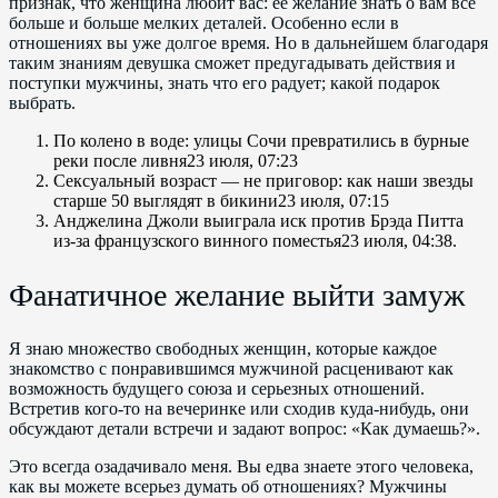
признак, что женщина любит вас: её желание знать о вам всё
больше и больше мелких деталей. Особенно если в
отношениях вы уже долгое время. Но в дальнейшем благодаря
таким знаниям девушка сможет предугадывать действия и
поступки мужчины, знать что его радует; какой подарок
выбрать.
По колено в воде: улицы Сочи превратились в бурные
реки после ливня23 июля, 07:23
Сексуальный возраст — не приговор: как наши звезды
старше 50 выглядят в бикини23 июля, 07:15
Анджелина Джоли выиграла иск против Брэда Питта
из-за французского винного поместья23 июля, 04:38.
Фанатичное желание выйти замуж
Я знаю множество свободных женщин, которые каждое
знакомство с понравившимся мужчиной расценивают как
возможность будущего союза и серьезных отношений.
Встретив кого-то на вечеринке или сходив куда-нибудь, они
обсуждают детали встречи и задают вопрос: «Как думаешь?».
Это всегда озадачивало меня. Вы едва знаете этого человека,
как вы можете всерьез думать об отношениях? Мужчины