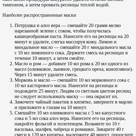
тампоном, а затем промыть ресницы теплой водой.
Наиболее распространенные маски
Петрушка и алоэ вера — смешайте 20 грамм мелко
нарезанной зелени с соком, чтобы получилась
кашицеобразная паста. Нанесите его на ресницы на 20
минут и удалите, слегка массируя кожу. Лимон и
миндальное масло — смешайте 20 г миндального масла
с 10 мл лимонного сока. Держите смесь на ресницах в
течение 10 минут, а затем смойте.
Масло и ром — добавьте 10 мл рома к 20 мл одного из
масел (оливковое, льняное, грецкого ореха, конопляное).
Через 15 минут удалите смесь.
Морковь и масло — смешайте 10 мл морковного сока с
10 мл касторового масла. Нанесите на ресницы и
подождите 25 минут. Людям со светлым цветом ресниц
не следует использовать маску — она окрасит их.
Замочите чайный пакетик в кипятке, заверните в марлю
и приложите к глазам на 10 минут.
Смешайте 10 мл оливкового масла с 5 мл капустного
сока и 5 мл сока алоэ вера. Нанесите его на ресницы,
накройте фольгой и полотенцем. Возьмите по 10 г
василька, шалфея, чабреца и ромашки. Заварите 40 г
смеси в 120 мл кипятка, выдержите 40 минут, процедите