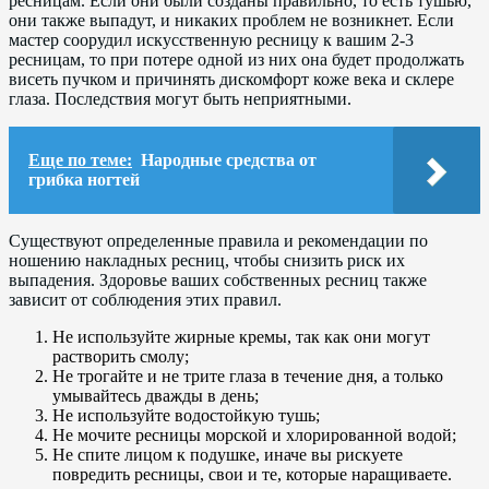
ресницам. Если они были созданы правильно, то есть тушью,
они также выпадут, и никаких проблем не возникнет. Если
мастер соорудил искусственную ресницу к вашим 2-3
ресницам, то при потере одной из них она будет продолжать
висеть пучком и причинять дискомфорт коже века и склере
глаза. Последствия могут быть неприятными.
Еще по теме:
Народные средства от
грибка ногтей
Существуют определенные правила и рекомендации по
ношению накладных ресниц, чтобы снизить риск их
выпадения. Здоровье ваших собственных ресниц также
зависит от соблюдения этих правил.
Не используйте жирные кремы, так как они могут
растворить смолу;
Не трогайте и не трите глаза в течение дня, а только
умывайтесь дважды в день;
Не используйте водостойкую тушь;
Не мочите ресницы морской и хлорированной водой;
Не спите лицом к подушке, иначе вы рискуете
повредить ресницы, свои и те, которые наращиваете.